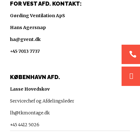
FOR VEST AFD. KONTAKT:
Gørding Ventilation ApS
Hans Agersnap
ha@gvent.dk
+45 7013 7737


KØBENHAVN AFD.
Lasse Hovedskov
Servicechef og Afdelingsleder
lh@tkmontage.dk
+45 4412 5026