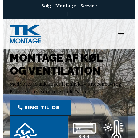
Salg
-
Montage
-
Service
|
|
TK MONTAGE APS
MONTAGE AF KØL
OG VENTILATION
Med vores to afdelinger i henholdsvis København og
Esbjerg kan vi servicere i hele Danmark.
RING TIL OS