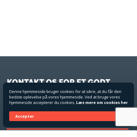
KONTAKT OS FOR ET GODT
TILBUD!
Denne hjemmeside bruger cookies for at sikre, at du får den
bedste oplevelse på vores hjemmeside. Ved at bruge vores
hjemmeside accepterer du cookies.
Læs mere om cookies her
Med vores to afdelinger i henholdsvis København og
Esbjerg kan vi servicere i hele Danmark.
Accepter
VEST: Hans Agersnap ha@gvent.dk