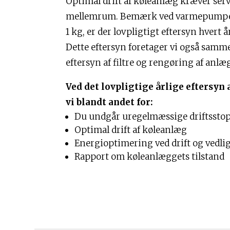
Optimal drift af køleanlæg kræver ser
mellemrum. Bemærk ved varmepumper
1 kg, er der lovpligtigt eftersyn hvert år
Dette eftersyn foretager vi også sam
eftersyn af filtre og rengøring af anlæ
Ved det lovpligtige årlige eftersyn
vi blandt andet for:
Du undgår uregelmæssige driftssto
Optimal drift af køleanlæg
Energioptimering ved drift og vedli
Rapport om køleanlæggets tilstand