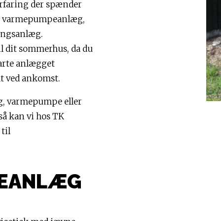
rfaring der spænder
læg varmepumpeanlæg,
ingsanlæg.
l dit sommerhus, da du
arte anlægget
mt ved ankomst.
æg, varmepumpe eller
å kan vi hos TK
til
LEANLÆG