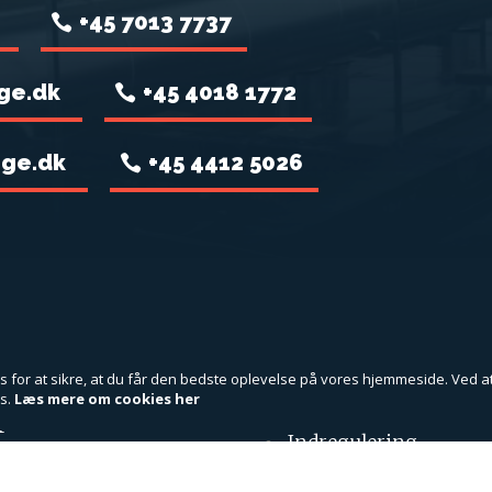
+45 7013 7737
ge.dk
+45 4018 1772
age.dk
+45 4412 5026
NTAGE VEST/
MENU
NG VENTILATION
for at sikre, at du får den bedste oplevelse på vores hjemmeside. Ved a
s.
Læs mere om cookies her
Forside
1
Indregulering
ørding
Køl