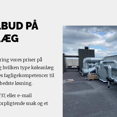
LBUD PÅ
LÆG
ing vores priser på
g hvilken type køleanlæg
ores fagligekompetencer til
 bedste løsning.
737
, eller e-mail
forpligtende snak og et