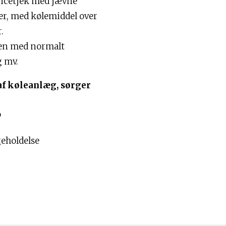
vicetjek med jævne
, med kølemiddel over
.
men med normalt
g mv.
 af køleanlæg, sørger
p
geholdelse