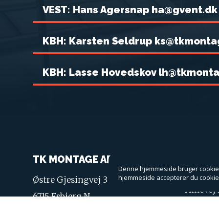
VEST: Hans Agersnap ha@gvent.dk
KBH: Karsten Seldrup ks@tkmonta
KBH: Lasse Hovedskov lh@tkmont
TK MONTAGE APS
TK MO
GØRDI
Denne hjemmeside bruger cookies 
hjemmeside accepterer du cookie
Østre Gjesingvej 3
Aikevej 
6715 Esbjerg N
6690 G